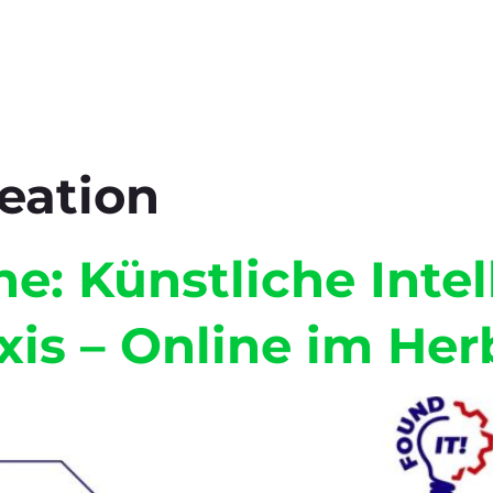
eation
: Künstliche Intell
is – Online im Her