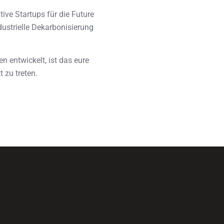
ive Startups für die Future
dustrielle Dekarbonisierung
 entwickelt, ist das eure
 zu treten.